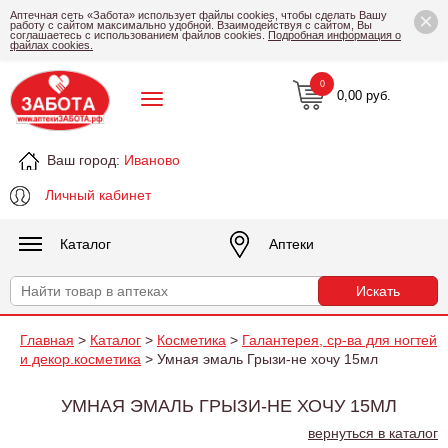
×
Аптечная сеть «Забота» использует файлы cookies, чтобы сделать Вашу
работу с сайтом максимально удобной. Взаимодействуя с сайтом, Вы
соглашаетесь с использованием файлов cookies.
Подробная информация о
файлах cookies.
0
0,00 руб.
Ваш город:
Иваново
Личный кабинет
Каталог
Аптеки
Главная
>
Каталог
>
Косметика
>
Галантерея, ср-ва для ногтей
и декор.косметика
> Умная эмаль Грызи-не хочу 15мл
УМНАЯ ЭМАЛЬ ГРЫЗИ-НЕ ХОЧУ 15МЛ
вернуться в каталог