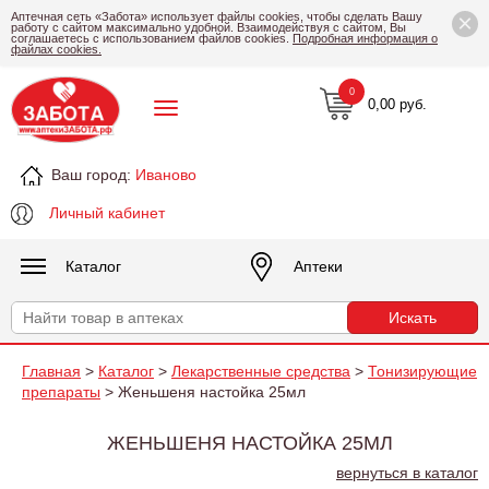
×
Аптечная сеть «Забота» использует файлы cookies, чтобы сделать Вашу
работу с сайтом максимально удобной. Взаимодействуя с сайтом, Вы
соглашаетесь с использованием файлов cookies.
Подробная информация о
файлах cookies.
0
0,00 руб.
Ваш город:
Иваново
Личный кабинет
Каталог
Аптеки
Главная
>
Каталог
>
Лекарственные средства
>
Тонизирующие
препараты
> Женьшеня настойка 25мл
ЖЕНЬШЕНЯ НАСТОЙКА 25МЛ
вернуться в каталог