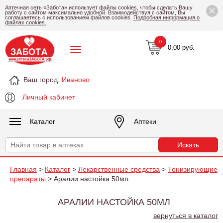
×
Аптечная сеть «Забота» использует файлы cookies, чтобы сделать Вашу
работу с сайтом максимально удобной. Взаимодействуя с сайтом, Вы
соглашаетесь с использованием файлов cookies.
Подробная информация о
файлах cookies.
0
0,00 руб.
Ваш город:
Иваново
Личный кабинет
Каталог
Аптеки
Главная
>
Каталог
>
Лекарственные средства
>
Тонизирующие
препараты
> Аралии настойка 50мл
АРАЛИИ НАСТОЙКА 50МЛ
вернуться в каталог