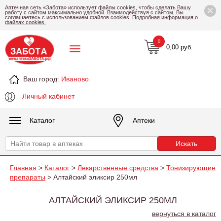
×
Аптечная сеть «Забота» использует файлы cookies, чтобы сделать Вашу
работу с сайтом максимально удобной. Взаимодействуя с сайтом, Вы
соглашаетесь с использованием файлов cookies.
Подробная информация о
файлах cookies.
0
0,00 руб.
Ваш город:
Иваново
Личный кабинет
Каталог
Аптеки
Главная
>
Каталог
>
Лекарственные средства
>
Тонизирующие
препараты
> Алтайский эликсир 250мл
АЛТАЙСКИЙ ЭЛИКСИР 250МЛ
вернуться в каталог