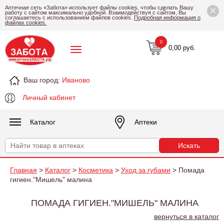
×
Аптечная сеть «Забота» использует файлы cookies, чтобы сделать Вашу
работу с сайтом максимально удобной. Взаимодействуя с сайтом, Вы
соглашаетесь с использованием файлов cookies.
Подробная информация о
файлах cookies.
0
0,00 руб.
Ваш город:
Иваново
Личный кабинет
Каталог
Аптеки
Главная
>
Каталог
>
Косметика
>
Уход за губами
> Помада
гигиен."Мишель" малина
ПОМАДА ГИГИЕН."МИШЕЛЬ" МАЛИНА
вернуться в каталог