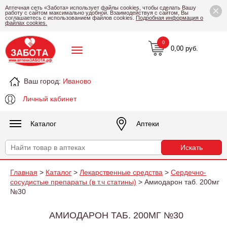
×
Аптечная сеть «Забота» использует файлы cookies, чтобы сделать Вашу
работу с сайтом максимально удобной. Взаимодействуя с сайтом, Вы
соглашаетесь с использованием файлов cookies.
Подробная информация о
файлах cookies.
0
0,00 руб.
Ваш город:
Иваново
Личный кабинет
Каталог
Аптеки
Главная
>
Каталог
>
Лекарственные средства
>
Сердечно-
сосудистые препараты (в т.ч статины)
> Амиодарон таб. 200мг
№30
АМИОДАРОН ТАБ. 200МГ №30