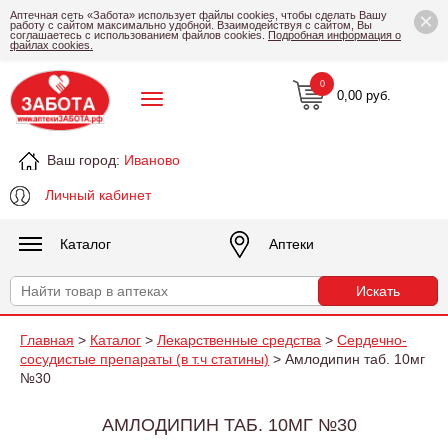
×
Аптечная сеть «Забота» использует файлы cookies, чтобы сделать Вашу
работу с сайтом максимально удобной. Взаимодействуя с сайтом, Вы
соглашаетесь с использованием файлов cookies.
Подробная информация о
файлах cookies.
0
0,00 руб.
Ваш город:
Иваново
Личный кабинет
Каталог
Аптеки
Главная
>
Каталог
>
Лекарственные средства
>
Сердечно-
сосудистые препараты (в т.ч статины)
> Амлодипин таб. 10мг
№30
АМЛОДИПИН ТАБ. 10МГ №30