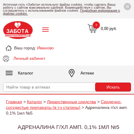
×
Аптечная сеть «Забота» использует файлы cookies, чтобы сделать Вашу
работу с сайтом максимально удобной. Взаимодействуя с сайтом, Вы
соглашаетесь с использованием файлов cookies.
Подробная информация о
файлах cookies.
0
0,00 руб.
Ваш город:
Иваново
Личный кабинет
Каталог
Аптеки
Главная
>
Каталог
>
Лекарственные средства
>
Сердечно-
сосудистые препараты (в т.ч статины)
> Адреналина г/хл амп.
0,1% 1мл №5
АДРЕНАЛИНА Г/ХЛ АМП. 0,1% 1МЛ №5