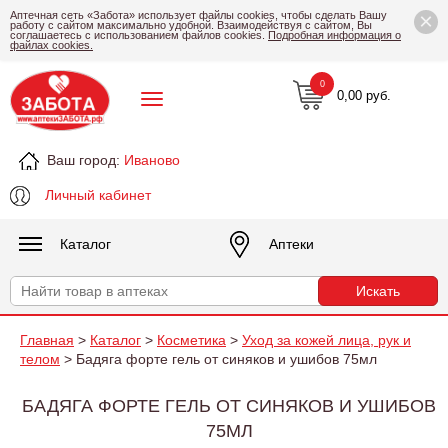
×
Аптечная сеть «Забота» использует файлы cookies, чтобы сделать Вашу
работу с сайтом максимально удобной. Взаимодействуя с сайтом, Вы
соглашаетесь с использованием файлов cookies.
Подробная информация о
файлах cookies.
0
0,00 руб.
Ваш город:
Иваново
Личный кабинет
Каталог
Аптеки
Главная
>
Каталог
>
Косметика
>
Уход за кожей лица, рук и
телом
> Бадяга форте гель от синяков и ушибов 75мл
БАДЯГА ФОРТЕ ГЕЛЬ ОТ СИНЯКОВ И УШИБОВ
75МЛ