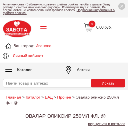
×
Аптечная сеть «Забота» использует файлы cookies, чтобы сделать Вашу
работу с сайтом максимально удобной. Взаимодействуя с сайтом, Вы
соглашаетесь с использованием файлов cookies.
Подробная информация о
файлах cookies.
0
0,00 руб.
Ваш город:
Иваново
Личный кабинет
Каталог
Аптеки
Главная
>
Каталог
>
БАД
>
Прочее
> Эвалар эликсир 250мл
фл. @
ЭВАЛАР ЭЛИКСИР 250МЛ ФЛ. @
вернуться в каталог