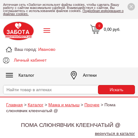
×
Аптечная сеть «Забота» использует файлы cookies, чтобы сделать Вашу
работу с сайтом максимально удобной. Взаимодействуя с сайтом, Вы
соглашаетесь с использованием файлов cookies.
Подробная информация о
файлах cookies.
0
0,00 руб.
Ваш город:
Иваново
Личный кабинет
Каталог
Аптеки
Главная
>
Каталог
>
Мама и малыш
>
Прочее
> Пома
слюнявчик клеенчатый @
ПОМА СЛЮНЯВЧИК КЛЕЕНЧАТЫЙ @
вернуться в каталог