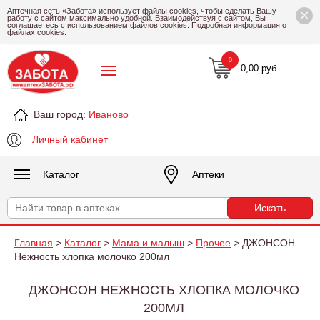
×
Аптечная сеть «Забота» использует файлы cookies, чтобы сделать Вашу
работу с сайтом максимально удобной. Взаимодействуя с сайтом, Вы
соглашаетесь с использованием файлов cookies.
Подробная информация о
файлах cookies.
0
0,00 руб.
Ваш город:
Иваново
Личный кабинет
Каталог
Аптеки
Главная
>
Каталог
>
Мама и малыш
>
Прочее
> ДЖОНСОН
Нежность хлопка молочко 200мл
ДЖОНСОН НЕЖНОСТЬ ХЛОПКА МОЛОЧКО
200МЛ