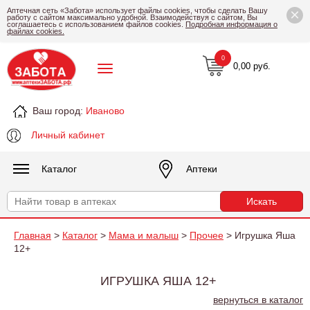
×
Аптечная сеть «Забота» использует файлы cookies, чтобы сделать Вашу
работу с сайтом максимально удобной. Взаимодействуя с сайтом, Вы
соглашаетесь с использованием файлов cookies.
Подробная информация о
файлах cookies.
0
0,00 руб.
Ваш город:
Иваново
Личный кабинет
Каталог
Аптеки
Главная
>
Каталог
>
Мама и малыш
>
Прочее
> Игрушка Яша
12+
ИГРУШКА ЯША 12+
вернуться в каталог