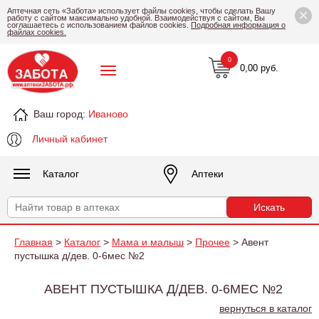
×
Аптечная сеть «Забота» использует файлы cookies, чтобы сделать Вашу
работу с сайтом максимально удобной. Взаимодействуя с сайтом, Вы
соглашаетесь с использованием файлов cookies.
Подробная информация о
файлах cookies.
0
0,00 руб.
Ваш город:
Иваново
Личный кабинет
Каталог
Аптеки
Главная
>
Каталог
>
Мама и малыш
>
Прочее
> Авент
пустышка д/дев. 0-6мес №2
АВЕНТ ПУСТЫШКА Д/ДЕВ. 0-6МЕС №2
вернуться в каталог