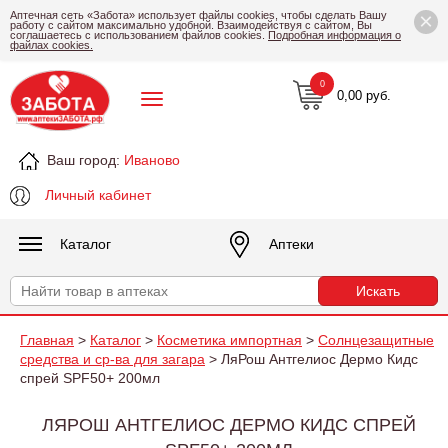
×
Аптечная сеть «Забота» использует файлы cookies, чтобы сделать Вашу
работу с сайтом максимально удобной. Взаимодействуя с сайтом, Вы
соглашаетесь с использованием файлов cookies.
Подробная информация о
файлах cookies.
0
0,00 руб.
Ваш город:
Иваново
Личный кабинет
Каталог
Аптеки
Главная
>
Каталог
>
Косметика импортная
>
Солнцезащитные
средства и ср-ва для загара
> ЛяРош Антгелиос Дермо Кидс
спрей SPF50+ 200мл
ЛЯРОШ АНТГЕЛИОС ДЕРМО КИДС СПРЕЙ