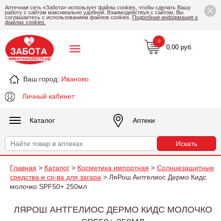
×
Аптечная сеть «Забота» использует файлы cookies, чтобы сделать Вашу
работу с сайтом максимально удобной. Взаимодействуя с сайтом, Вы
соглашаетесь с использованием файлов cookies.
Подробная информация о
файлах cookies.
0
0,00 руб.
Ваш город:
Иваново
Личный кабинет
Каталог
Аптеки
Главная
>
Каталог
>
Косметика импортная
>
Солнцезащитные
средства и ср-ва для загара
> ЛяРош Антгелиос Дермо Кидс
молочко SPF50+ 250мл
ЛЯРОШ АНТГЕЛИОС ДЕРМО КИДС МОЛОЧКО