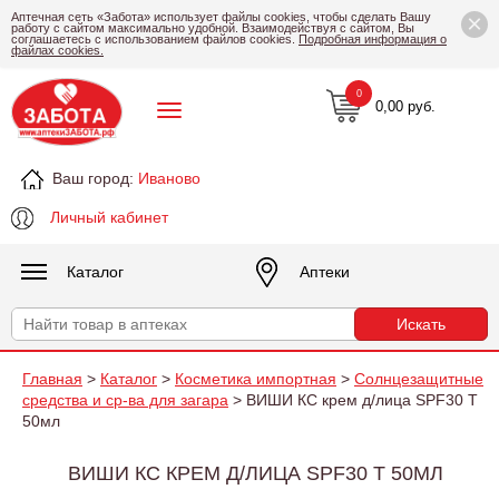
×
Аптечная сеть «Забота» использует файлы cookies, чтобы сделать Вашу
работу с сайтом максимально удобной. Взаимодействуя с сайтом, Вы
соглашаетесь с использованием файлов cookies.
Подробная информация о
файлах cookies.
0
0,00 руб.
Ваш город:
Иваново
Личный кабинет
Каталог
Аптеки
Главная
>
Каталог
>
Косметика импортная
>
Солнцезащитные
средства и ср-ва для загара
> ВИШИ КС крем д/лица SPF30 Т
50мл
ВИШИ КС КРЕМ Д/ЛИЦА SPF30 Т 50МЛ