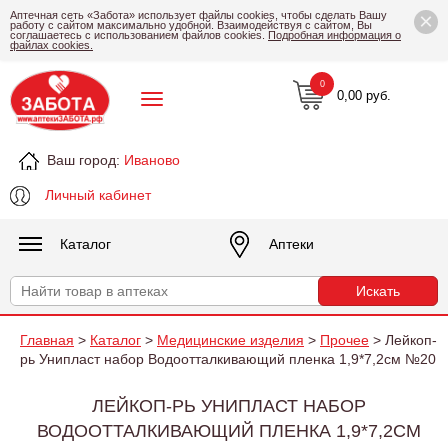
×
Аптечная сеть «Забота» использует файлы cookies, чтобы сделать Вашу
работу с сайтом максимально удобной. Взаимодействуя с сайтом, Вы
соглашаетесь с использованием файлов cookies.
Подробная информация о
файлах cookies.
0
0,00 руб.
Ваш город:
Иваново
Личный кабинет
Каталог
Аптеки
Главная
>
Каталог
>
Медицинские изделия
>
Прочее
> Лейкоп-
рь Унипласт набор Водоотталкивающий пленка 1,9*7,2см №20
ЛЕЙКОП-РЬ УНИПЛАСТ НАБОР
ВОДООТТАЛКИВАЮЩИЙ ПЛЕНКА 1,9*7,2СМ