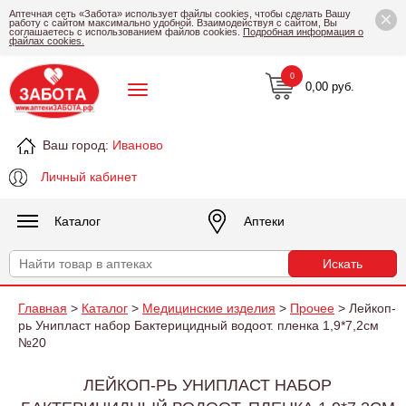
×
Аптечная сеть «Забота» использует файлы cookies, чтобы сделать Вашу
работу с сайтом максимально удобной. Взаимодействуя с сайтом, Вы
соглашаетесь с использованием файлов cookies.
Подробная информация о
файлах cookies.
0
0,00 руб.
Ваш город:
Иваново
Личный кабинет
Каталог
Аптеки
Главная
>
Каталог
>
Медицинские изделия
>
Прочее
> Лейкоп-
рь Унипласт набор Бактерицидный водоот. пленка 1,9*7,2см
№20
ЛЕЙКОП-РЬ УНИПЛАСТ НАБОР