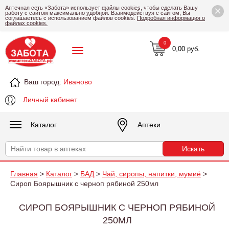
×
Аптечная сеть «Забота» использует файлы cookies, чтобы сделать Вашу
работу с сайтом максимально удобной. Взаимодействуя с сайтом, Вы
соглашаетесь с использованием файлов cookies.
Подробная информация о
файлах cookies.
0
0,00 руб.
Ваш город:
Иваново
Личный кабинет
Каталог
Аптеки
Главная
>
Каталог
>
БАД
>
Чай, сиропы, напитки, мумиё
>
Сироп Боярышник с черноп рябиной 250мл
СИРОП БОЯРЫШНИК С ЧЕРНОП РЯБИНОЙ
250МЛ