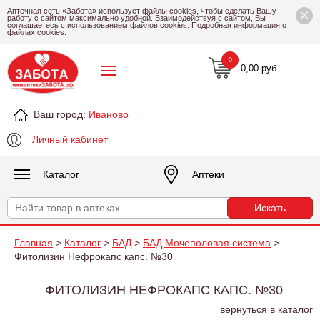
×
Аптечная сеть «Забота» использует файлы cookies, чтобы сделать Вашу
работу с сайтом максимально удобной. Взаимодействуя с сайтом, Вы
соглашаетесь с использованием файлов cookies.
Подробная информация о
файлах cookies.
0
0,00 руб.
Ваш город:
Иваново
Личный кабинет
Каталог
Аптеки
Главная
>
Каталог
>
БАД
>
БАД Мочеполовая система
>
Фитолизин Нефрокапс капс. №30
ФИТОЛИЗИН НЕФРОКАПС КАПС. №30
вернуться в каталог