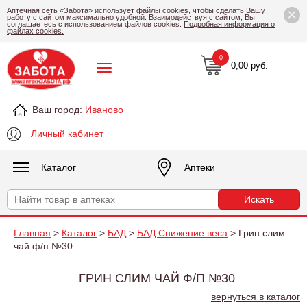
×
Аптечная сеть «Забота» использует файлы cookies, чтобы сделать Вашу
работу с сайтом максимально удобной. Взаимодействуя с сайтом, Вы
соглашаетесь с использованием файлов cookies.
Подробная информация о
файлах cookies.
0
0,00 руб.
Ваш город:
Иваново
Личный кабинет
Каталог
Аптеки
Главная
>
Каталог
>
БАД
>
БАД Снижение веса
> Грин слим
чай ф/п №30
ГРИН СЛИМ ЧАЙ Ф/П №30
вернуться в каталог