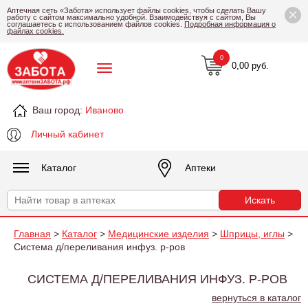
×
Аптечная сеть «Забота» использует файлы cookies, чтобы сделать Вашу
работу с сайтом максимально удобной. Взаимодействуя с сайтом, Вы
соглашаетесь с использованием файлов cookies.
Подробная информация о
файлах cookies.
0
0,00 руб.
Ваш город:
Иваново
Личный кабинет
Каталог
Аптеки
Главная
>
Каталог
>
Медицинские изделия
>
Шприцы, иглы
>
Система д/переливания инфуз. р-ров
СИСТЕМА Д/ПЕРЕЛИВАНИЯ ИНФУЗ. Р-РОВ
вернуться в каталог