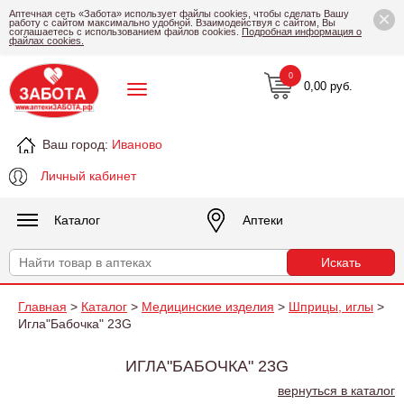
×
Аптечная сеть «Забота» использует файлы cookies, чтобы сделать Вашу
работу с сайтом максимально удобной. Взаимодействуя с сайтом, Вы
соглашаетесь с использованием файлов cookies.
Подробная информация о
файлах cookies.
0
0,00 руб.
Ваш город:
Иваново
Личный кабинет
Каталог
Аптеки
Главная
>
Каталог
>
Медицинские изделия
>
Шприцы, иглы
>
Игла"Бабочка" 23G
ИГЛА"БАБОЧКА" 23G
вернуться в каталог