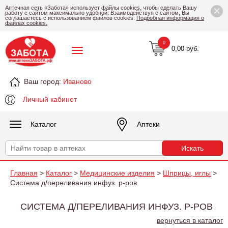
×
Аптечная сеть «Забота» использует файлы cookies, чтобы сделать Вашу
работу с сайтом максимально удобной. Взаимодействуя с сайтом, Вы
соглашаетесь с использованием файлов cookies.
Подробная информация о
файлах cookies.
0
0,00 руб.
Ваш город:
Иваново
Личный кабинет
Каталог
Аптеки
Главная
>
Каталог
>
Медицинские изделия
>
Шприцы, иглы
>
Система д/переливания инфуз. р-ров
СИСТЕМА Д/ПЕРЕЛИВАНИЯ ИНФУЗ. Р-РОВ
вернуться в каталог