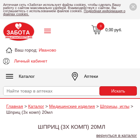
×
Аптечная сеть «Забота» использует файлы cookies, чтобы сделать Вашу
работу с сайтом максимально удобной. Взаимодействуя с сайтом, Вы
соглашаетесь с использованием файлов cookies.
Подробная информация о
файлах cookies.
0
0,00 руб.
Ваш город:
Иваново
Личный кабинет
Каталог
Аптеки
Главная
>
Каталог
>
Медицинские изделия
>
Шприцы, иглы
>
Шприц (3х комп) 20мл
ШПРИЦ (3Х КОМП) 20МЛ
вернуться в каталог