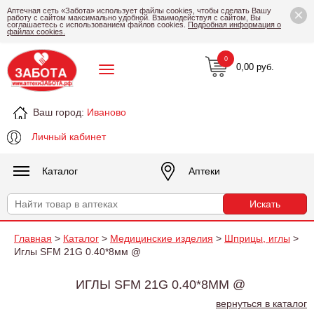
×
Аптечная сеть «Забота» использует файлы cookies, чтобы сделать Вашу
работу с сайтом максимально удобной. Взаимодействуя с сайтом, Вы
соглашаетесь с использованием файлов cookies.
Подробная информация о
файлах cookies.
0
0,00 руб.
Ваш город:
Иваново
Личный кабинет
Каталог
Аптеки
Главная
>
Каталог
>
Медицинские изделия
>
Шприцы, иглы
>
Иглы SFM 21G 0.40*8мм @
ИГЛЫ SFM 21G 0.40*8ММ @
вернуться в каталог