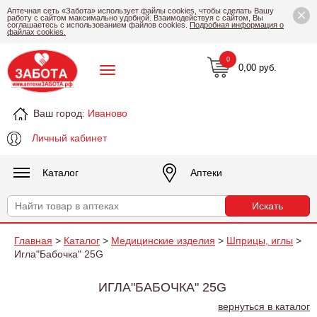
×
Аптечная сеть «Забота» использует файлы cookies, чтобы сделать Вашу
работу с сайтом максимально удобной. Взаимодействуя с сайтом, Вы
соглашаетесь с использованием файлов cookies.
Подробная информация о
файлах cookies.
0
0,00 руб.
Ваш город:
Иваново
Личный кабинет
Каталог
Аптеки
Главная
>
Каталог
>
Медицинские изделия
>
Шприцы, иглы
>
Игла"Бабочка" 25G
ИГЛА"БАБОЧКА" 25G
вернуться в каталог