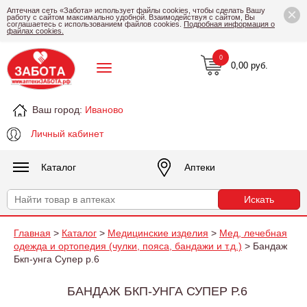
×
Аптечная сеть «Забота» использует файлы cookies, чтобы сделать Вашу
работу с сайтом максимально удобной. Взаимодействуя с сайтом, Вы
соглашаетесь с использованием файлов cookies.
Подробная информация о
файлах cookies.
0
0,00 руб.
Ваш город:
Иваново
Личный кабинет
Каталог
Аптеки
Главная
>
Каталог
>
Медицинские изделия
>
Мед, лечебная
одежда и ортопедия (чулки, пояса, бандажи и т.д.)
> Бандаж
Бкп-унга Супер р.6
БАНДАЖ БКП-УНГА СУПЕР Р.6