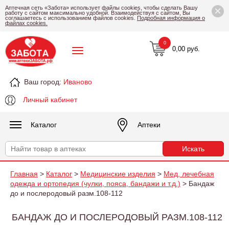
×
Аптечная сеть «Забота» использует файлы cookies, чтобы сделать Вашу
работу с сайтом максимально удобной. Взаимодействуя с сайтом, Вы
соглашаетесь с использованием файлов cookies.
Подробная информация о
файлах cookies.
0
0,00 руб.
Ваш город:
Иваново
Личный кабинет
Каталог
Аптеки
Главная
>
Каталог
>
Медицинские изделия
>
Мед, лечебная
одежда и ортопедия (чулки, пояса, бандажи и т.д.)
> Бандаж
до и послеродовый разм.108-112
БАНДАЖ ДО И ПОСЛЕРОДОВЫЙ РАЗМ.108-112