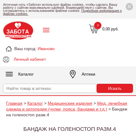
×
Аптечная сеть «Забота» использует файлы cookies, чтобы сделать Вашу
работу с сайтом максимально удобной. Взаимодействуя с сайтом, Вы
соглашаетесь с использованием файлов cookies.
Подробная информация о
файлах cookies.
0
0,00 руб.
Ваш город:
Иваново
Личный кабинет
Каталог
Аптеки
Главная
>
Каталог
>
Медицинские изделия
>
Мед, лечебная
одежда и ортопедия (чулки, пояса, бандажи и т.д.)
> Бандаж
на голеностоп разм.4
БАНДАЖ НА ГОЛЕНОСТОП РАЗМ.4