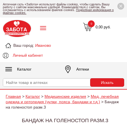
×
Аптечная сеть «Забота» использует файлы cookies, чтобы сделать Вашу
работу с сайтом максимально удобной. Взаимодействуя с сайтом, Вы
соглашаетесь с использованием файлов cookies.
Подробная информация о
файлах cookies.
0
0,00 руб.
Ваш город:
Иваново
Личный кабинет
Каталог
Аптеки
Главная
>
Каталог
>
Медицинские изделия
>
Мед, лечебная
одежда и ортопедия (чулки, пояса, бандажи и т.д.)
> Бандаж
на голеностоп разм.3
БАНДАЖ НА ГОЛЕНОСТОП РАЗМ.3