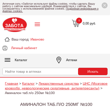
×
Аптечная сеть «Забота» использует файлы cookies, чтобы сделать Вашу
работу с сайтом максимально удобной. Взаимодействуя с сайтом, Вы
соглашаетесь с использованием файлов cookies.
Подробная информация о
файлах cookies.
0
0,00 руб.
Ваш город:
Иваново
Личный кабинет
Каталог
Аптеки
Главная
>
Каталог
>
Лекарственные средства
>
ЦНС (Мозговое
кровообр.,неврологические,седативные, антидепресанты)
>
Аминалон таб.п/о 250мг №100
АМИНАЛОН ТАБ.П/О 250МГ №100