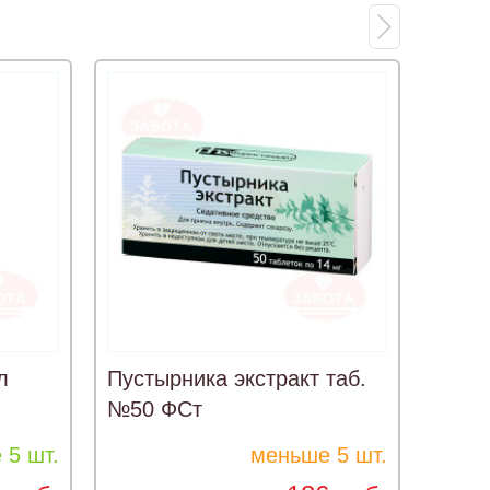
л
Пустырника экстракт таб.
Нейр
№50 ФСт
 5 шт.
меньше 5 шт.