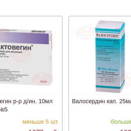
егин р-р д/ин. 10мл
Валосердин кап. 25м
 №5
меньше 5 шт.
больше