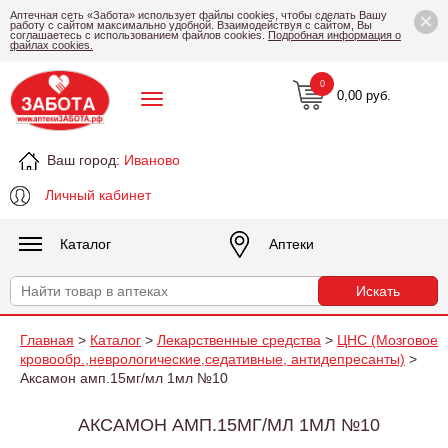
×
Аптечная сеть «Забота» использует файлы cookies, чтобы сделать Вашу
работу с сайтом максимально удобной. Взаимодействуя с сайтом, Вы
соглашаетесь с использованием файлов cookies.
Подробная информация о
файлах cookies.
0
0,00 руб.
Ваш город:
Иваново
Личный кабинет
Каталог
Аптеки
Главная
>
Каталог
>
Лекарственные средства
>
ЦНС (Мозговое
кровообр.,неврологические,седативные, антидепресанты)
>
Аксамон амп.15мг/мл 1мл №10
АКСАМОН АМП.15МГ/МЛ 1МЛ №10