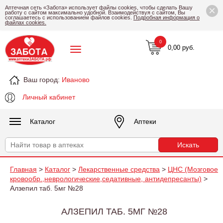
×
Аптечная сеть «Забота» использует файлы cookies, чтобы сделать Вашу
работу с сайтом максимально удобной. Взаимодействуя с сайтом, Вы
соглашаетесь с использованием файлов cookies.
Подробная информация о
файлах cookies.
0
0,00 руб.
Ваш город:
Иваново
Личный кабинет
Каталог
Аптеки
Главная
>
Каталог
>
Лекарственные средства
>
ЦНС (Мозговое
кровообр.,неврологические,седативные, антидепресанты)
>
Алзепил таб. 5мг №28
АЛЗЕПИЛ ТАБ. 5МГ №28