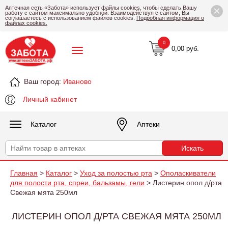
×
Аптечная сеть «Забота» использует файлы cookies, чтобы сделать Вашу
работу с сайтом максимально удобной. Взаимодействуя с сайтом, Вы
соглашаетесь с использованием файлов cookies.
Подробная информация о
файлах cookies.
0
0,00 руб.
Ваш город:
Иваново
Личный кабинет
Каталог
Аптеки
Главная
>
Каталог
>
Уход за полостью рта
>
Ополаскиватели
для полости рта, спреи, бальзамы, гели
> Листерин опол д/рта
Свежая мята 250мл
ЛИСТЕРИН ОПОЛ Д/РТА СВЕЖАЯ МЯТА 250МЛ