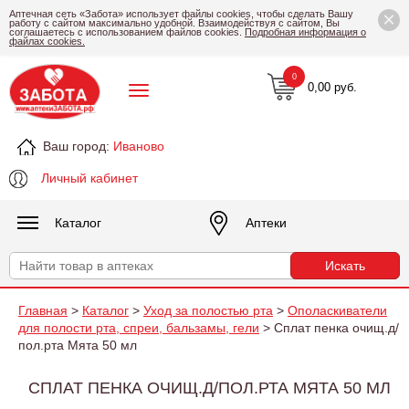
×
Аптечная сеть «Забота» использует файлы cookies, чтобы сделать Вашу
работу с сайтом максимально удобной. Взаимодействуя с сайтом, Вы
соглашаетесь с использованием файлов cookies.
Подробная информация о
файлах cookies.
0
0,00 руб.
Ваш город:
Иваново
Личный кабинет
Каталог
Аптеки
Главная
>
Каталог
>
Уход за полостью рта
>
Ополаскиватели
для полости рта, спреи, бальзамы, гели
> Сплат пенка очищ.д/
пол.рта Мята 50 мл
СПЛАТ ПЕНКА ОЧИЩ.Д/ПОЛ.РТА МЯТА 50 МЛ