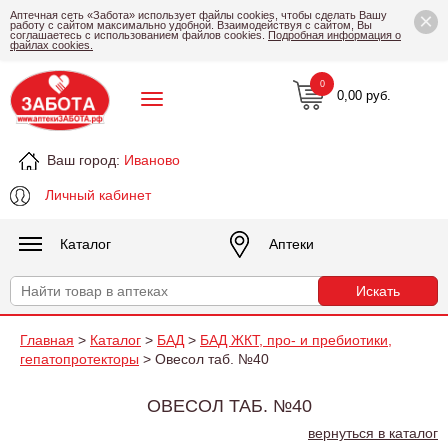
×
Аптечная сеть «Забота» использует файлы cookies, чтобы сделать Вашу
работу с сайтом максимально удобной. Взаимодействуя с сайтом, Вы
соглашаетесь с использованием файлов cookies.
Подробная информация о
файлах cookies.
0
0,00 руб.
Ваш город:
Иваново
Личный кабинет
Каталог
Аптеки
Главная
>
Каталог
>
БАД
>
БАД ЖКТ, про- и пребиотики,
гепатопротекторы
> Овесол таб. №40
ОВЕСОЛ ТАБ. №40
вернуться в каталог