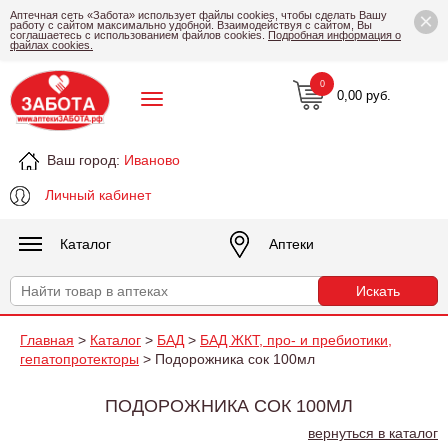
×
Аптечная сеть «Забота» использует файлы cookies, чтобы сделать Вашу
работу с сайтом максимально удобной. Взаимодействуя с сайтом, Вы
соглашаетесь с использованием файлов cookies.
Подробная информация о
файлах cookies.
0
0,00 руб.
Ваш город:
Иваново
Личный кабинет
Каталог
Аптеки
Главная
>
Каталог
>
БАД
>
БАД ЖКТ, про- и пребиотики,
гепатопротекторы
> Подорожника сок 100мл
ПОДОРОЖНИКА СОК 100МЛ
вернуться в каталог