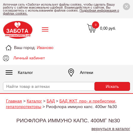
×
Аптечная сеть «Забота» использует файлы cookies, чтобы сделать Вашу
работу с сайтом максимально удобной. Взаимодействуя с сайтом, Вы
соглашаетесь с использованием файлов cookies.
Подробная информация о
файлах cookies.
0
0,00 руб.
Ваш город:
Иваново
Личный кабинет
Каталог
Аптеки
Главная
>
Каталог
>
БАД
>
БАД ЖКТ, про- и пребиотики,
гепатопротекторы
> Риофлора иммуно капс. 400мг №30
РИОФЛОРА ИММУНО КАПС. 400МГ №30
вернуться в каталог