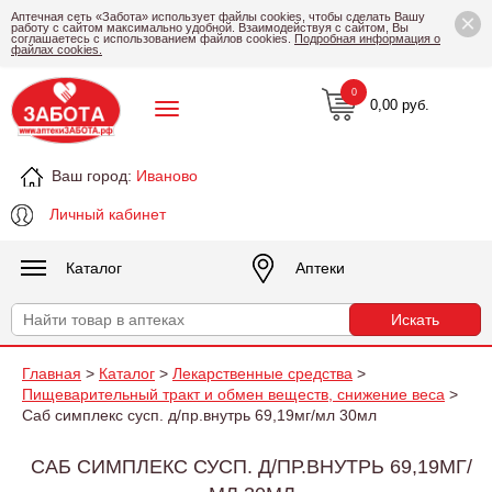
×
Аптечная сеть «Забота» использует файлы cookies, чтобы сделать Вашу
работу с сайтом максимально удобной. Взаимодействуя с сайтом, Вы
соглашаетесь с использованием файлов cookies.
Подробная информация о
файлах cookies.
0
0,00 руб.
Ваш город:
Иваново
Личный кабинет
Каталог
Аптеки
Главная
>
Каталог
>
Лекарственные средства
>
Пищеварительный тракт и обмен веществ, снижение веса
>
Саб симплекс сусп. д/пр.внутрь 69,19мг/мл 30мл
САБ СИМПЛЕКС СУСП. Д/ПР.ВНУТРЬ 69,19МГ/