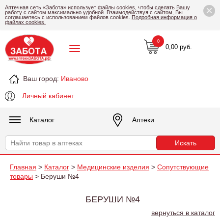
×
Аптечная сеть «Забота» использует файлы cookies, чтобы сделать Вашу
работу с сайтом максимально удобной. Взаимодействуя с сайтом, Вы
соглашаетесь с использованием файлов cookies.
Подробная информация о
файлах cookies.
0
0,00 руб.
Ваш город:
Иваново
Личный кабинет
Каталог
Аптеки
Главная
>
Каталог
>
Медицинские изделия
>
Сопутствующие
товары
> Беруши №4
БЕРУШИ №4
вернуться в каталог