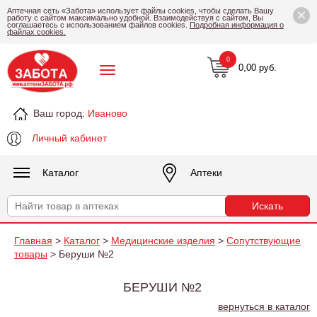
×
Аптечная сеть «Забота» использует файлы cookies, чтобы сделать Вашу
работу с сайтом максимально удобной. Взаимодействуя с сайтом, Вы
соглашаетесь с использованием файлов cookies.
Подробная информация о
файлах cookies.
0
0,00 руб.
Ваш город:
Иваново
Личный кабинет
Каталог
Аптеки
Главная
>
Каталог
>
Медицинские изделия
>
Сопутствующие
товары
> Беруши №2
БЕРУШИ №2
вернуться в каталог