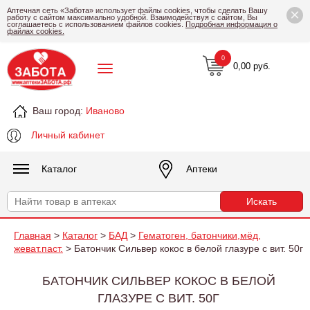
×
Аптечная сеть «Забота» использует файлы cookies, чтобы сделать Вашу
работу с сайтом максимально удобной. Взаимодействуя с сайтом, Вы
соглашаетесь с использованием файлов cookies.
Подробная информация о
файлах cookies.
0
0,00 руб.
Ваш город:
Иваново
Личный кабинет
Каталог
Аптеки
Главная
>
Каталог
>
БАД
>
Гематоген, батончики,мёд,
жеват.паст.
> Батончик Сильвер кокос в белой глазуре с вит. 50г
БАТОНЧИК СИЛЬВЕР КОКОС В БЕЛОЙ
ГЛАЗУРЕ С ВИТ. 50Г