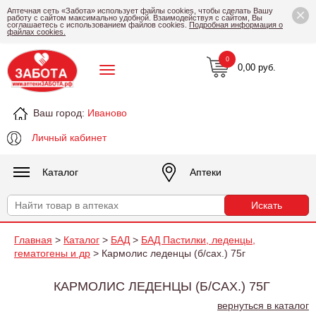
×
Аптечная сеть «Забота» использует файлы cookies, чтобы сделать Вашу
работу с сайтом максимально удобной. Взаимодействуя с сайтом, Вы
соглашаетесь с использованием файлов cookies.
Подробная информация о
файлах cookies.
0
0,00 руб.
Ваш город:
Иваново
Личный кабинет
Каталог
Аптеки
Главная
>
Каталог
>
БАД
>
БАД Пастилки, леденцы,
гематогены и др
> Кармолис леденцы (б/сах.) 75г
КАРМОЛИС ЛЕДЕНЦЫ (Б/САХ.) 75Г
вернуться в каталог