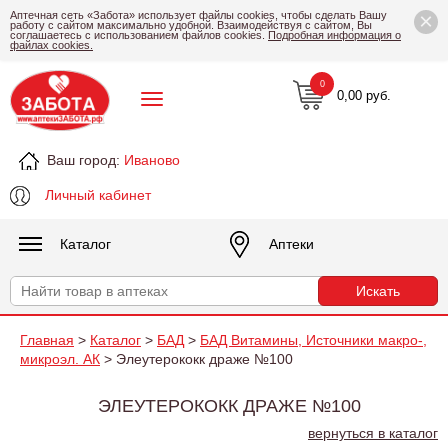
×
Аптечная сеть «Забота» использует файлы cookies, чтобы сделать Вашу
работу с сайтом максимально удобной. Взаимодействуя с сайтом, Вы
соглашаетесь с использованием файлов cookies.
Подробная информация о
файлах cookies.
0
0,00 руб.
Ваш город:
Иваново
Личный кабинет
Каталог
Аптеки
Главная
>
Каталог
>
БАД
>
БАД Витамины, Источники макро-,
микроэл. АК
> Элеутерококк драже №100
ЭЛЕУТЕРОКОКК ДРАЖЕ №100
вернуться в каталог