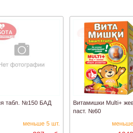
ия табл. №150 БАД
Витамишки Multi+ жев
паст. №60
меньше 5 шт.
меньше