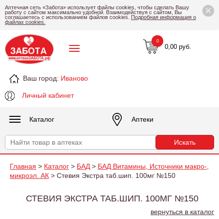
×
Аптечная сеть «Забота» использует файлы cookies, чтобы сделать Вашу
работу с сайтом максимально удобной. Взаимодействуя с сайтом, Вы
соглашаетесь с использованием файлов cookies.
Подробная информация о
файлах cookies.
0
0,00 руб.
Ваш город:
Иваново
Личный кабинет
Каталог
Аптеки
Главная
>
Каталог
>
БАД
>
БАД Витамины, Источники макро-,
микроэл. АК
> Стевия Экстра таб.шип. 100мг №150
СТЕВИЯ ЭКСТРА ТАБ.ШИП. 100МГ №150
вернуться в каталог