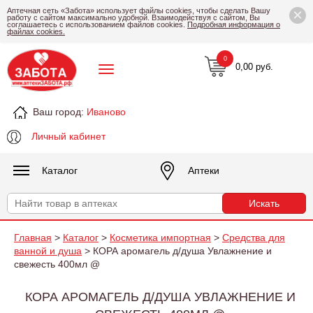
×
Аптечная сеть «Забота» использует файлы cookies, чтобы сделать Вашу
работу с сайтом максимально удобной. Взаимодействуя с сайтом, Вы
соглашаетесь с использованием файлов cookies.
Подробная информация о
файлах cookies.
0
0,00 руб.
Ваш город:
Иваново
Личный кабинет
Каталог
Аптеки
Главная
>
Каталог
>
Косметика импортная
>
Средства для
ванной и душа
> КОРА аромагель д/душа Увлажнение и
свежесть 400мл @
КОРА АРОМАГЕЛЬ Д/ДУША УВЛАЖНЕНИЕ И